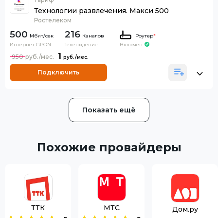
Технологии развлечения. Макси 500
Ростелеком
500
216
Каналов
Роутер
*
Интернет GPON
Телевидение
Включен
1
950
Подключить
Показать ещё
Похожие провайдеры
ТТК
МТС
Дом.ру