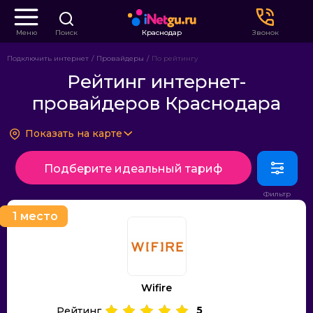
Меню
Поиск
Краснодар
Звонок
Подключить интернет
Провайдеры
По рейтингу
Рейтинг интернет-
провайдеров Краснодара
Показать на карте
Подберите идеальный тариф
1 место
Wifire
5
Рейтинг