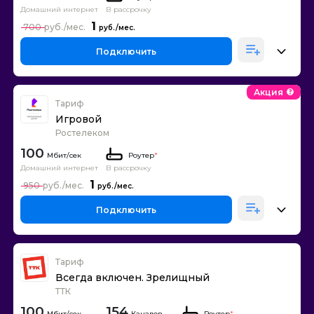
Домашний интернет
В рассрочку
1
700
Подключить
Акция
Тариф
Игровой
Ростелеком
100
Роутер
*
Домашний интернет
В рассрочку
1
950
Подключить
Тариф
Всегда включен. Зрелищный
ТТК
100
154
Каналов
Роутер
*