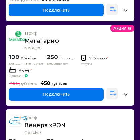
Подключить
Акция
Тариф
МегаТариф
Мегафон
100
250
Каналов
Моб. связь
*
Домашний интернет
Телевидение
Услуги
Роутер
*
Включен
450
900
Подключить
Тариф
Венера xPON
ФриДом