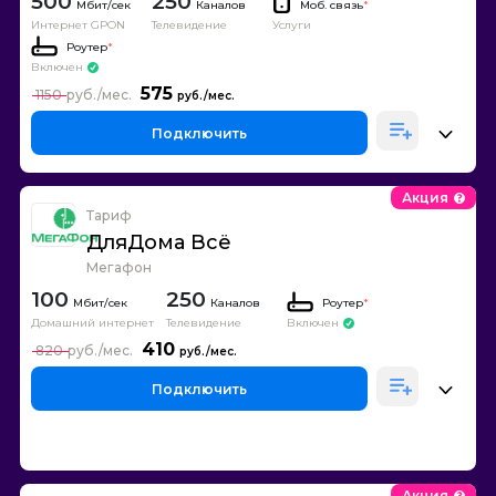
500
250
Каналов
Моб. связь
*
Интернет GPON
Телевидение
Услуги
Роутер
*
Включен
575
1150
Подключить
Акция
Тариф
ДляДома Всё
Мегафон
100
250
Каналов
Роутер
*
Домашний интернет
Телевидение
Включен
410
820
Подключить
Акция