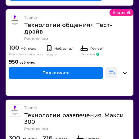
Акция
Тариф
Технологии общения+. Тест-
драйв
Ростелеком
100
Моб. связь
*
Роутер
*
Домашний интернет
Включен
Услуги
950
Подключить
Тариф
Технологии развлечения. Макси
300
Ростелеком
300
216
Каналов
Роутер
*