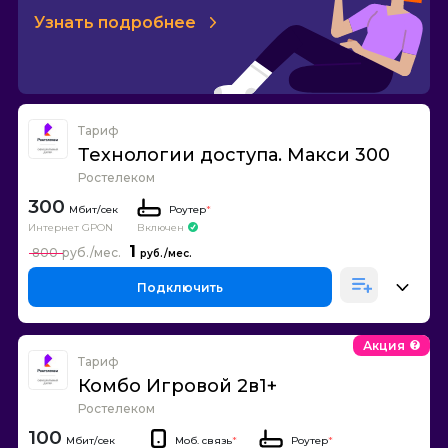
Узнать подробнее
Тариф
Технологии доступа. Макси 300
Ростелеком
300
Роутер
*
Интернет GPON
Включен
1
800
Подключить
Акция
Тариф
Комбо Игровой 2в1+
Ростелеком
100
Моб. связь
*
Роутер
*