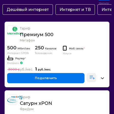
Дешёвый интернет
Интернет и ТВ
Интер
Тариф
Премиум 500
Мегафон
500
250
Каналов
Моб. связь
*
Интернет GPON
Телевидение
Услуги
Роутер
*
Включен
1
3000
Подключить
Тариф
Сатурн xPON
ФриДом