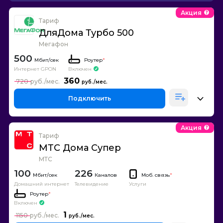
Акция
Тариф
ДляДома Турбо 500
Мегафон
500
Роутер
*
Интернет GPON
Включен
360
720
Подключить
Акция
Тариф
МТС Дома Супер
МТС
100
226
Каналов
Моб. связь
*
Домашний интернет
Телевидение
Услуги
Роутер
*
Включен
1
1150