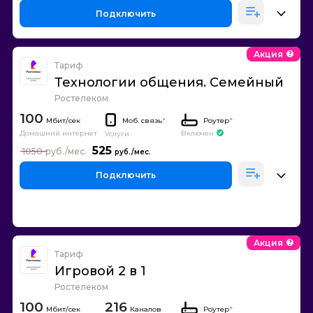
Подключить
Акция
Тариф
Технологии общения. Семейный
Ростелеком
100
Моб. связь
*
Роутер
*
Домашний интернет
Включен
Услуги
525
1050
Подключить
Акция
Тариф
Игровой 2 в 1
Ростелеком
100
216
Каналов
Роутер
*