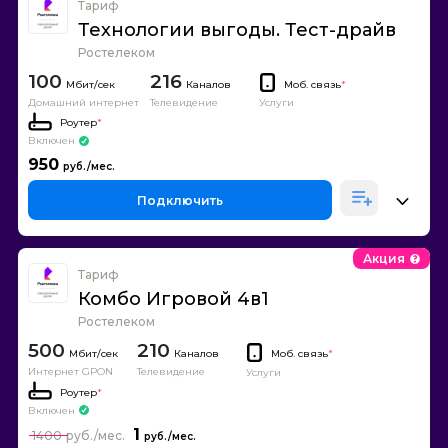
Тариф
Технологии выгоды. Тест-драйв
Ростелеком
100
216
Каналов
Моб. связь
*
Домашний интернет
Телевидение
Услуги
Роутер
*
Включен
950
Подключить
Акция
Тариф
Комбо Игровой 4в1
Ростелеком
500
210
Каналов
Моб. связь
*
Интернет GPON
Телевидение
Услуги
Роутер
*
Включен
1
1400