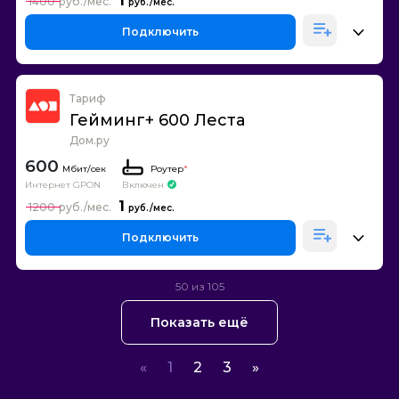
1
1400
Подключить
Тариф
Гейминг+ 600 Леста
Дом.ру
600
Роутер
*
Интернет GPON
Включен
1
1200
Подключить
50 из 105
Показать ещё
«
1
2
3
»