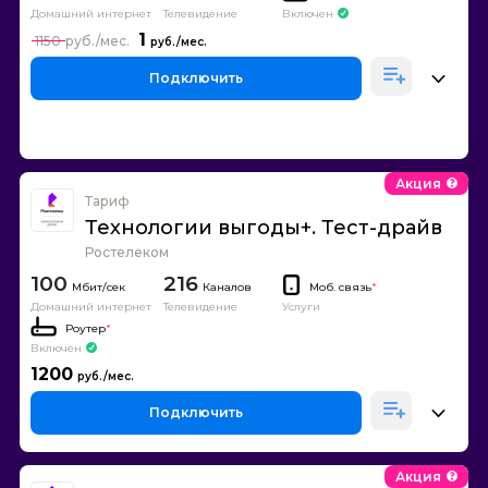
Домашний интернет
Телевидение
Включен
1
1150
Подключить
Акция
Тариф
Технологии выгоды+. Тест-драйв
Ростелеком
100
216
Каналов
Моб. связь
*
Домашний интернет
Телевидение
Услуги
Роутер
*
Включен
1200
Подключить
Акция