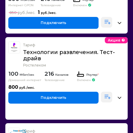
Интернет GPON
Телевидение
Включен
1
850
Подключить
Акция
Тариф
Технологии развлечения. Тест-
драйв
Ростелеком
100
216
Каналов
Роутер
*
Домашний интернет
Телевидение
Включен
800
Подключить
Тариф