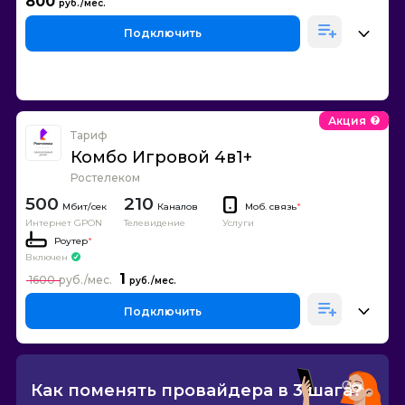
800
Подключить
Акция
Тариф
Комбо Игровой 4в1+
Ростелеком
500
210
Каналов
Моб. связь
*
Интернет GPON
Телевидение
Услуги
Роутер
*
Включен
1
1600
Подключить
Как поменять провайдера в 3 шага?