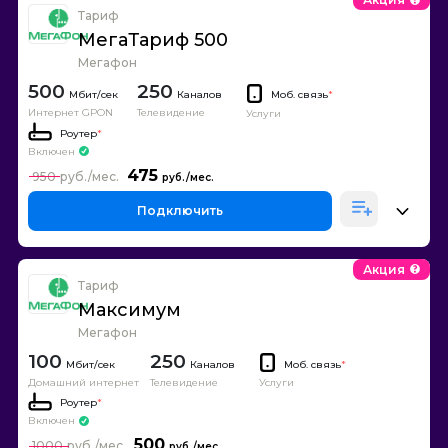
Тариф
МегаТариф 500
Мегафон
500
250
Каналов
Моб. связь
*
Интернет GPON
Телевидение
Услуги
Роутер
*
Включен
475
950
Подключить
Акция
Тариф
Максимум
Мегафон
100
250
Каналов
Моб. связь
*
Домашний интернет
Телевидение
Услуги
Роутер
*
Включен
500
1000