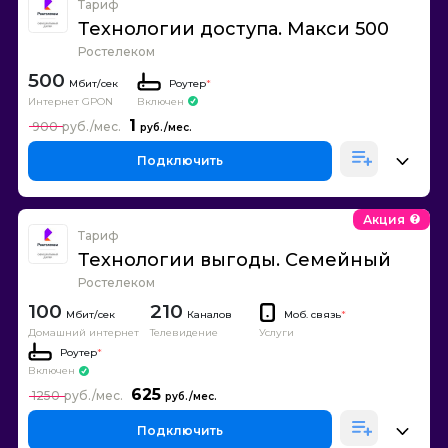
Тариф
Технологии доступа. Макси 500
Ростелеком
500
Роутер
*
Интернет GPON
Включен
1
900
Подключить
Акция
Тариф
Технологии выгоды. Семейный
Ростелеком
100
210
Каналов
Моб. связь
*
Домашний интернет
Телевидение
Услуги
Роутер
*
Включен
625
1250
Подключить