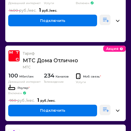
Домашний интернет
Включен
Услуги
1
1400
Подключить
Акция
Тариф
МТС Дома Отлично
МТС
100
234
Каналов
Моб. связь
*
Домашний интернет
Телевидение
Услуги
Роутер
*
Включен
1
950
Подключить