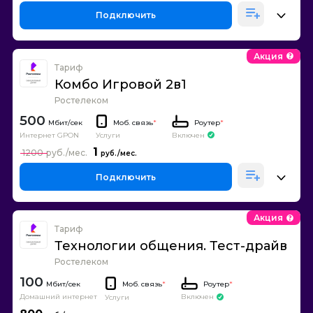
Подключить
Акция
Тариф
Комбо Игровой 2в1
Ростелеком
500
Моб. связь
*
Роутер
*
Интернет GPON
Включен
Услуги
1
1200
Подключить
Акция
Тариф
Технологии общения. Тест-драйв
Ростелеком
100
Моб. связь
*
Роутер
*
Домашний интернет
Включен
Услуги