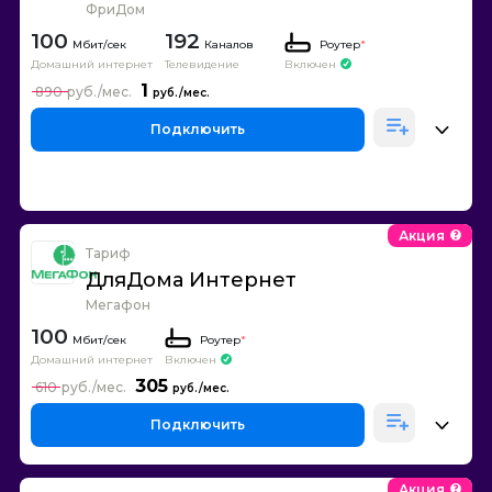
ФриДом
100
192
Каналов
Роутер
*
Домашний интернет
Телевидение
Включен
1
890
Подключить
Акция
Тариф
ДляДома Интернет
Мегафон
100
Роутер
*
Домашний интернет
Включен
305
610
Подключить
Акция