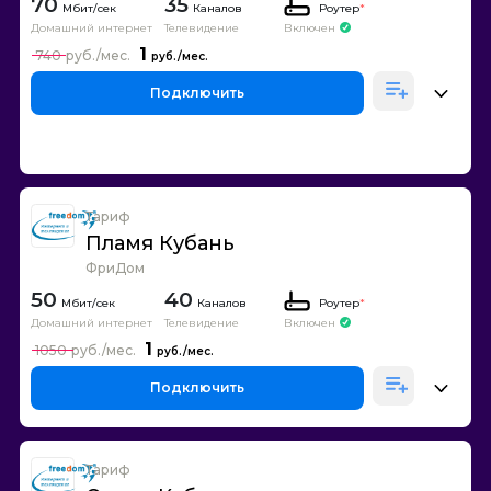
70
35
Каналов
Роутер
*
Домашний интернет
Телевидение
Включен
1
740
Подключить
Тариф
Пламя Кубань
ФриДом
50
40
Каналов
Роутер
*
Домашний интернет
Телевидение
Включен
1
1050
Подключить
Тариф