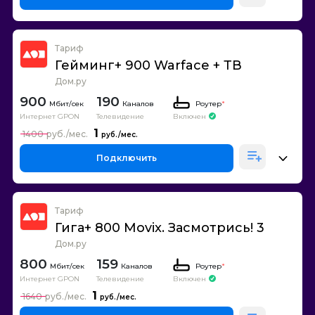
Тариф
Гейминг+ 900 Warface + ТВ
Дом.ру
900
190
Каналов
Роутер
*
Интернет GPON
Телевидение
Включен
1
1400
Подключить
Тариф
Гига+ 800 Movix. Засмотрись! 3
Дом.ру
800
159
Каналов
Роутер
*
Интернет GPON
Телевидение
Включен
1
1640