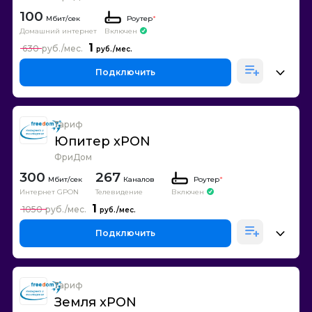
100
Роутер
*
Домашний интернет
Включен
1
630
Подключить
Тариф
Юпитер xPON
ФриДом
300
267
Каналов
Роутер
*
Интернет GPON
Телевидение
Включен
1
1050
Подключить
Тариф
Земля xPON