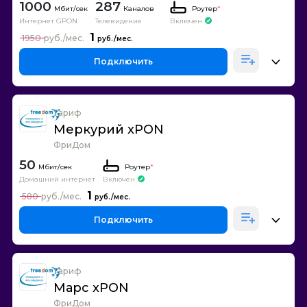
1000
287
Каналов
Роутер
*
Интернет GPON
Телевидение
Включен
1
1950
Подключить
Тариф
Меркурий xPON
ФриДом
50
Роутер
*
Домашний интернет
Включен
1
580
Подключить
Тариф
Марс xPON
ФриДом