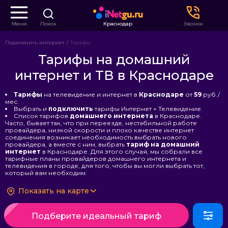
Меню
Поиск
Краснодар
Звонок
Подключить интернет
Тарифы
Тарифы на домашний
интернет и ТВ в Краснодаре
Тарифы
на телевидение и интернет в
Краснодаре
от
59
руб./
мес.
Выбрать и
подключить
тарифы Интернет + Телевидение.
Список тарифов
домашнего интернета
в Краснодаре.
Часто, бывает так, что при переезде, нестабильной работе
провайдера, низкой скорости и плохо качестве интернет
соединения возникает необходимость выбрать нового
провайдера, а вместе с ним, выбрать
тариф на домашний
интернет
в Краснодаре. Для этого случая, мы собрали все
тарифные планы провайдеров домашнего интернета и
телевидения в городе, для того, чтобы вы могли выбрать тот,
который вам необходим.
Показать на карте
Подберите идеальный тариф