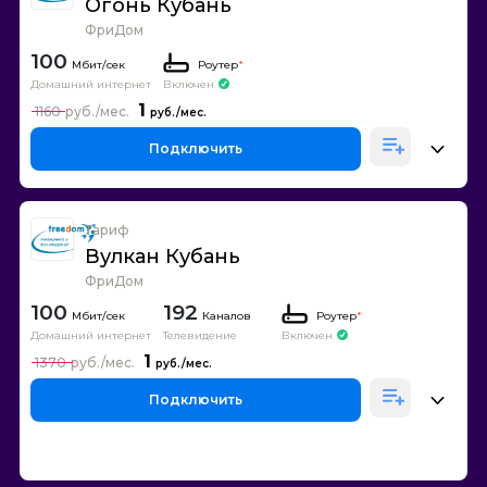
Огонь Кубань
ФриДом
100
Роутер
*
Домашний интернет
Включен
1
1160
Подключить
Тариф
Вулкан Кубань
ФриДом
100
192
Каналов
Роутер
*
Домашний интернет
Телевидение
Включен
1
1370
Подключить