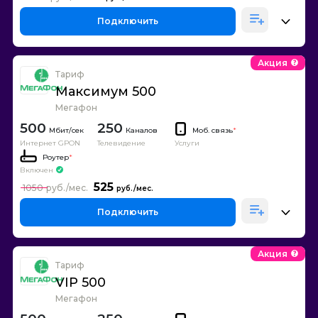
Подключить
Акция
Тариф
Максимум 500
Мегафон
500
250
Каналов
Моб. связь
*
Интернет GPON
Телевидение
Услуги
Роутер
*
Включен
525
1050
Подключить
Акция
Тариф
VIP 500
Мегафон