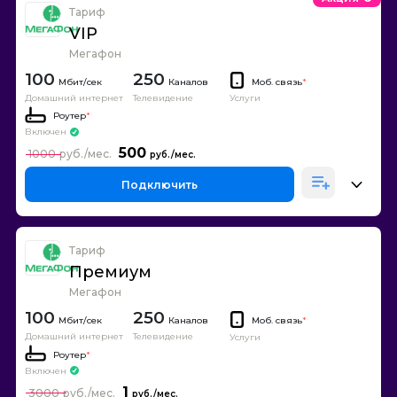
Тариф
VIP
Мегафон
100
250
Каналов
Моб. связь
*
Домашний интернет
Телевидение
Услуги
Роутер
*
Включен
500
1000
Подключить
Тариф
Премиум
Мегафон
100
250
Каналов
Моб. связь
*
Домашний интернет
Телевидение
Услуги
Роутер
*
Включен
1
3000