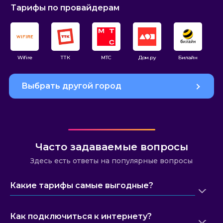
Тарифы по провайдерам
Wifire
ТТК
МТС
Дом.ру
Билайн
Рос
Выбрать другой город
Часто задаваемые вопросы
Здесь есть ответы на популярные вопросы
Какие тарифы самые выгодные?
Как подключиться к интернету?