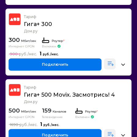
Тариф
Гига+ 300
Дом.ру
300
Роутер
*
Интернет GPON
Включен
1
900
Подключить
Тариф
Гига+ 500 Movix. Засмотрись! 4
Дом.ру
500
159
Каналов
Роутер
*
Интернет GPON
Телевидение
Включен
1
1690
Подключить