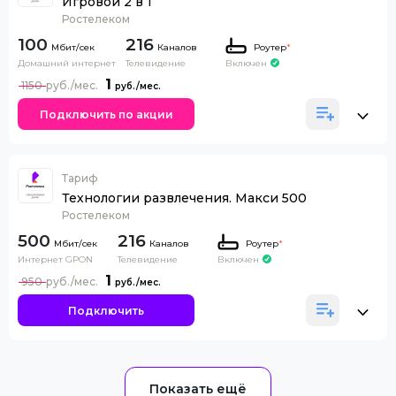
Игровой 2 в 1
Ростелеком
100
216
Каналов
Роутер
*
Домашний интернет
Телевидение
Включен
1
1150
Подключить по акции
Тариф
Технологии развлечения. Макси 500
Ростелеком
500
216
Каналов
Роутер
*
Интернет GPON
Телевидение
Включен
1
950
Подключить