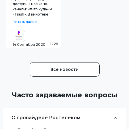
доступны новые тв-
каналы: «#Кто куда» и
«Trash». В кинотеке
канала «Trash» собрано
Читать далее
большое количество
боевиков, триллеров,
кинокартин про
чудовищных тварей,
1228
14 Сентября 2020
черных комедий и
выдающихся фильмов
криминального жанра.
«#Кто
Все новости
Часто задаваемые вопросы
О провайдере Ростелеком