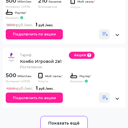
500
210
Каналов
Моб. связь
*
Интернет GPON
Телевидение
Услуги
Роутер
*
Включен
1
1600
Подключить по акции
Тариф
Акция
Комбо Игровой 2в1
Ростелеком
500
Моб. связь
*
Роутер
*
Интернет GPON
Включен
Услуги
1
1200
Подключить по акции