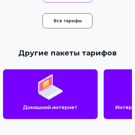
Все тарифы
Другие пакеты тарифов
Домашний интернет
Интерн