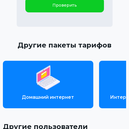
Проверить
Другие пакеты тарифов
Домашний интернет
Интерн
Другие пользователи