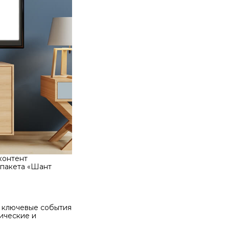
контент
 пакета «Шант
я ключевые события
ические и