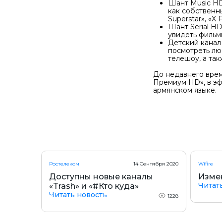
Шант Music HD
как собственн
Superstar», «X F
Шант Serial H
увидеть фильм
Детский канал
посмотреть лю
телешоу, а та
До недавнего вре
Премиум HD», в эф
армянском языке.
Ростелеком
14 Сентября 2020
Wifire
Доступны новые каналы
Изме
Читат
«Trash» и «#Кто куда»
Читать новость
1228