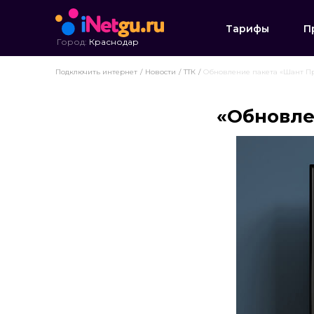
Тарифы
П
Город:
Краснодар
Подключить интернет
Новости
ТТК
Обновление пакета «Шант П
«Обновле