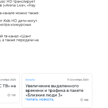
usic HD транслирует
(«Arena Live», «Hay
На канале можно также
т Kids HD дети могут
смотра конкурсных
й тв-канал «Шант
, а также передачи на
ентября 2020
Билайн
11 Сентября 2020
С ТВ» на
Увеличение выделенного
времени и трафика в пакете
«Близкие люди 3»
797
Читать новость
836