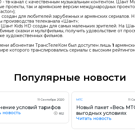
 - тв-канал с качественным музыкальным контентом. Шант M
ые проекты, так и армянские версии международных проектов 
actor»);
D создан для любителей зарубежных и армянских сериалов. 
ы производства телеканала «Шант»;
 Шант Kids HD создан для самых маленьких зрителей. На Шан
бимые сказки и мультфильмы, получить удовольствие от про
кже художественных фильмов.
мени абонентам ТрансТелеКом был доступен лишь
1
армянски
ире которого транслировались сериалы с высоким рейтингом
Популярные новости
11 Сентября 2020
МТС
11 С
нение условий тарифов
Новый пакет «Весь МТ
ь новость
выгодных условиях
852
Читать новость