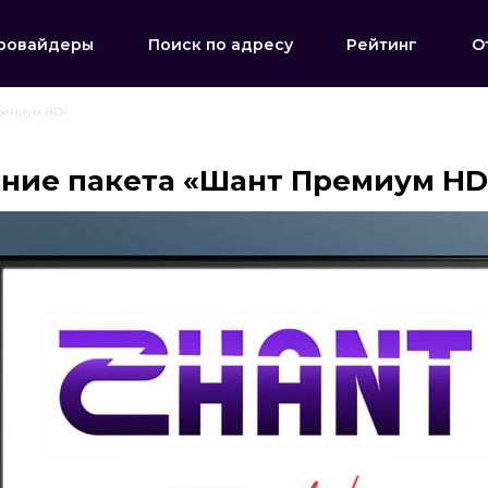
ровайдеры
Поиск по адресу
Рейтинг
О
ремиум HD»
ние пакета «Шант Премиум HD