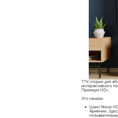
ТТК открыл для аб
интерактивного т
Премиум HD».
Это каналы:
Шант News HD 
Армении. Здес
познавательны