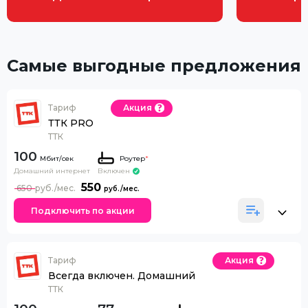
Самые выгодные предложения
Тариф
Акция
ТТК PRO
ТТК
100
Роутер
*
Домашний интернет
Включен
550
650
Подключить по акции
Тариф
Акция
Всегда включен. Домашний
ТТК