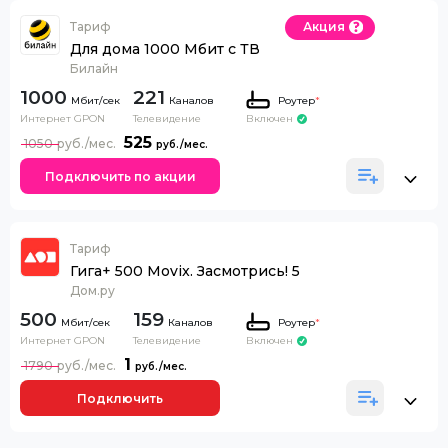
Тариф
Акция
Для дома 1000 Мбит с ТВ
Билайн
1000
221
Каналов
Роутер
*
Интернет GPON
Телевидение
Включен
525
1050
Подключить по акции
Тариф
Гига+ 500 Movix. Засмотрись! 5
Дом.ру
500
159
Каналов
Роутер
*
Интернет GPON
Телевидение
Включен
1
1790
Подключить