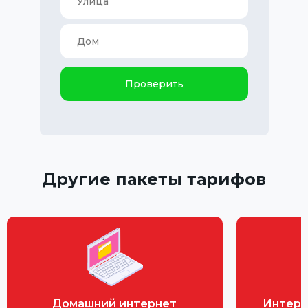
Проверить
Другие пакеты тарифов
Домашний интернет
Интерн