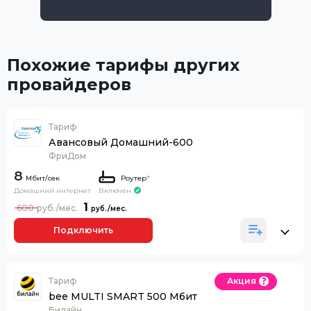
Похожие тарифы других
провайдеров
Тариф
Авансовый Домашний-600
ФриДом
8
Роутер
*
Домашний интернет
Включен
1
600
Подключить
Тариф
Акция
bee MULTI SMART 500 Мбит
Билайн