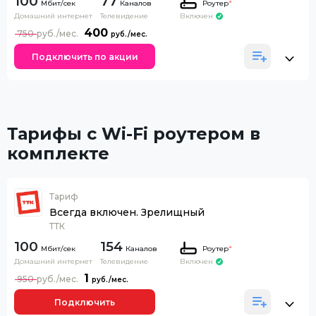
100
77
Каналов
Роутер
*
Домашний интернет
Телевидение
Включен
400
750
Подключить по акции
Тарифы с Wi-Fi роутером в
комплекте
Тариф
Всегда включен. Зрелищный
ТТК
100
154
Каналов
Роутер
*
Домашний интернет
Телевидение
Включен
1
950
Подключить