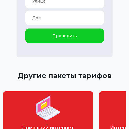
Проверить
Другие пакеты тарифов
Домашний интернет
Интерн