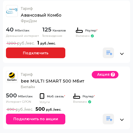
Тариф
Авансовый Комбо
ФриДом
40
125
Каналов
Роутер
*
Домашний интернет
Телевидение
Включен
1
1200
Подключить
Тариф
Акция
bee MULTI SMART 500 Мбит
Билайн
500
Моб. связь
*
Роутер
*
Интернет GPON
Включен
Услуги
500
890
Подключить по акции