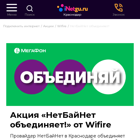
Меню
Поиск
Краснодар
Звонок
Подключить интернет
Акции
Wifire
НетБайНет объединяет!
Акция «НетБайНет
объединяет!» от Wifire
Провайдер НетБайНет в Краснодаре объединяет